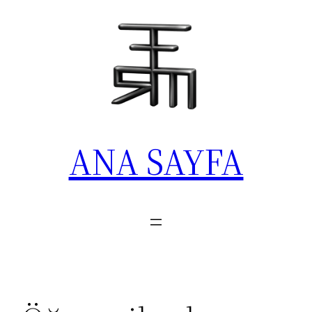
İçeriğe
geç
ANA SAYFA