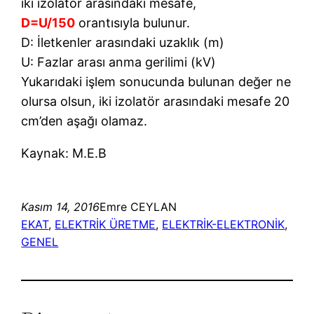
iki izolatör arasındaki mesafe,
D=U/150
orantısıyla bulunur.
D: İletkenler arasındaki uzaklık (m)
U: Fazlar arası anma gerilimi (kV)
Yukarıdaki işlem sonucunda bulunan değer ne
olursa olsun, iki izolatör arasındaki mesafe 20
cm’den aşağı olamaz.
Kaynak: M.E.B
Kasım 14, 2016
Emre CEYLAN
EKAT
, 
ELEKTRİK ÜRETME
, 
ELEKTRİK-ELEKTRONİK
, 
GENEL