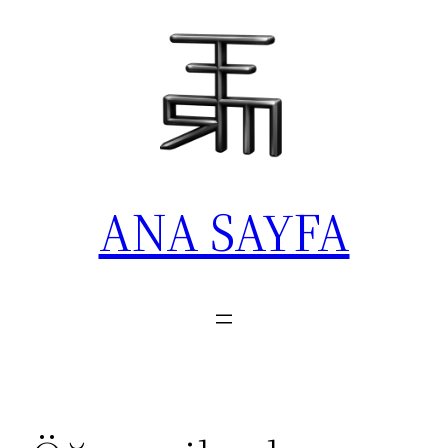
İçeriğe
geç
ANA SAYFA